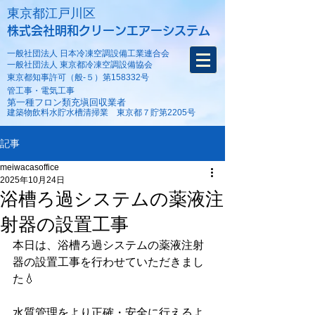
​東京都江戸川区
株式会社明和クリーンエアーシステム
一般社団法人 日本冷凍空調設備工業連合会
一般社団法人 東京都冷凍空調設備協会
東京都知事許可（般-５）第158332号
​管工事・電気工事
第一種フロン類充塡回収業者
建築物飲料水貯水槽清掃業 東京都７貯第2205号
記事
meiwacasoffice
2025年10月24日
浴槽ろ過システムの薬液注
射器の設置工事
本日は、浴槽ろ過システムの薬液注射
器の設置工事を行わせていただきまし
た💧
水質管理をより正確・安全に行えるよ