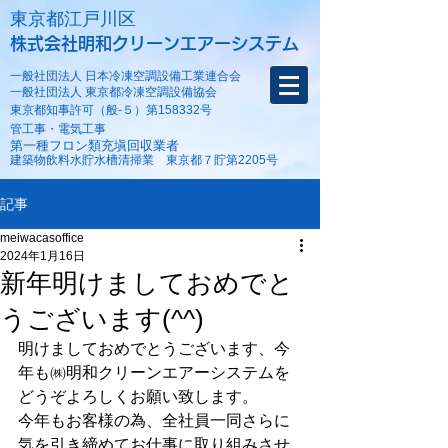
​東京都江戸川区
株式会社明和クリーンエアーシステム
一般社団法人 日本冷凍空調設備工業連合会
一般社団法人 東京都冷凍空調設備協会
東京都知事許可（般-５）第158332号
​管工事・電気工事
第一種フロン類充塡回収業者
建築物飲料水貯水槽清掃業 東京都７貯第2205号
記事
meiwacasoffice
2024年1月16日
新年明けましておめでと
うございます(^^)
明けましておめでとうございます、今
年も㈱明和クリーンエアーシステムを
どうぞよろしくお願い致します。
今年もお客様の為、全社員一同さらに
気を引き締めてお仕事に取り組みさせ