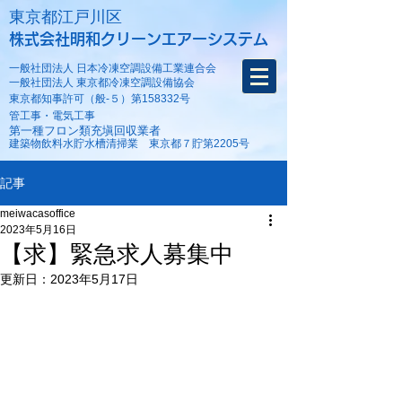
​東京都江戸川区
株式会社明和クリーンエアーシステム
一般社団法人 日本冷凍空調設備工業連合会
一般社団法人 東京都冷凍空調設備協会
東京都知事許可（般-５）第158332号
​管工事・電気工事
第一種フロン類充塡回収業者
建築物飲料水貯水槽清掃業 東京都７貯第2205号
記事
meiwacasoffice
2023年5月16日
【求】緊急求人募集中
更新日：
2023年5月17日