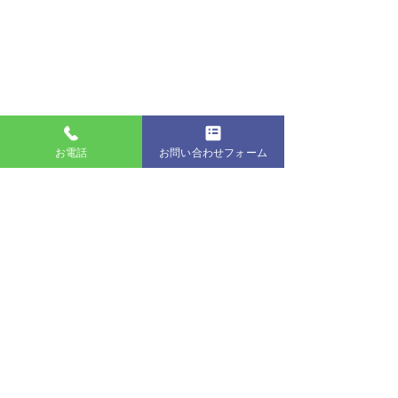
お電話
お問い合わせフォーム
コメント
コメントを追加…
夏の電気代が気になる方
梅雨のジメジメ
へ！エアコンを効率よく
調設備の見直し
使うポイント！
んか？