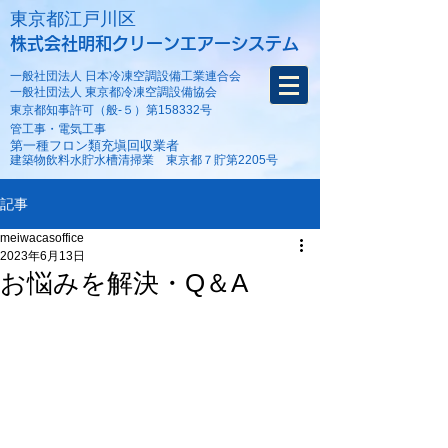
​東京都江戸川区
株式会社明和クリーンエアーシステム
一般社団法人 日本冷凍空調設備工業連合会
一般社団法人 東京都冷凍空調設備協会
東京都知事許可（般-５）第158332号
​管工事・電気工事
第一種フロン類充塡回収業者
建築物飲料水貯水槽清掃業 東京都７貯第2205号
記事
meiwacasoffice
2023年6月13日
お悩みを解決・Q＆A