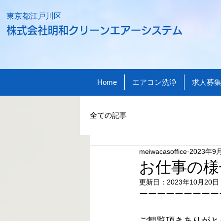
​東京都江戸川区
株式会社明和クリーンエアーシステム
Home
エアコン洗浄
求人募
全ての記事
meiwacasoffice
2023年9
お仕事の様
更新日：
2023年10月20日
ーーーーーーーーー
ご観覧頂きありがと