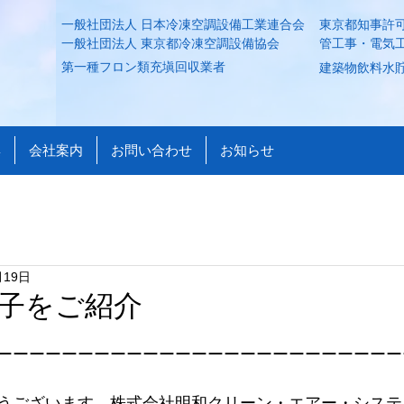
一般社団法人 日本冷凍空調設備工業連合会
東京都知事許可
一般社団法人 東京都冷凍空調設備協会
​管工事・電気
第一種フロン類充塡回収業者
建築物飲料水貯
集
会社案内
お問い合わせ
お知らせ
月19日
子をご紹介
ーーーーーーーーーーーーーーーーーーーーーーーーー
うございます、株式会社明和クリーン・エアー・システ